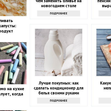
чем заменить оливье на
пенсий
новогоднем столе
выр
ПОДРОБНЕЕ
ливать
капусты:
родукт
Лучше покупных: как
Каку
сделать кондиционер для
нел
мо на кухне
белья своими руками
лует, когда
ПОДРОБНЕЕ