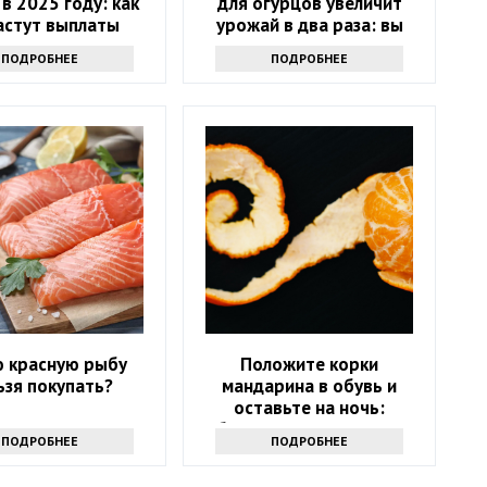
 в 2025 году: как
для огурцов увеличит
астут выплаты
урожай в два раза: вы
удивитесь
ПОДРОБНЕЕ
ПОДРОБНЕЕ
ю красную рыбу
Положите корки
ьзя покупать?
мандарина в обувь и
оставьте на ночь:
обалдеете, какую пользу
ПОДРОБНЕЕ
ПОДРОБНЕЕ
это принесет