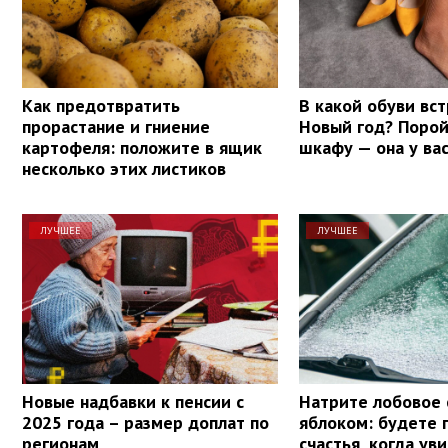
Как предотвратить
В какой обуви вс
прорастание и гниение
Новый год? Порой
картофеля: положите в ящик
шкафу — она у вас
несколько этих листиков
ЛУЧШЕЕ
ЛУЧШЕЕ
Новые надбавки к пенсии с
Натрите лобовое 
2025 года – размер доплат по
яблоком: будете 
регионам
счастья, когда ув