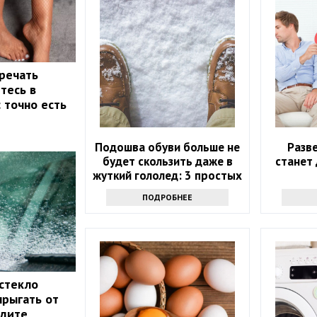
тречать
тесь в
 точно есть
Подошва обуви больше не
Разве
будет скользить даже в
станет
жуткий гололед: 3 простых
хитрости
ПОДРОБНЕЕ
стекло
прыгать от
идите