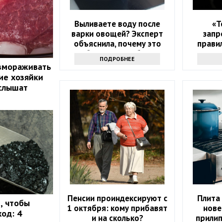
Выливаете воду после
«Т
варки овощей? Эксперт
запр
объяснила, почему это
прави
большая ошибка
всех, 
ПОДРОБНЕЕ
ес
азмораживать
ие хозяйки
 слышат
Пенсии проиндексируют с
Плита 
, чтобы
1 октября: кому прибавят
нове
од: 4
и на сколько?
прилип