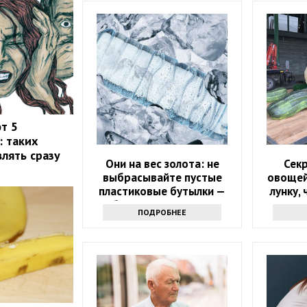
т 5
: таких
лять сразу
Они на вес золота: не
Секр
выбрасывайте пустые
овощей
пластиковые бутылки —
лунку,
обалдеете, зачем они
поме
ПОДРОБНЕЕ
нужны