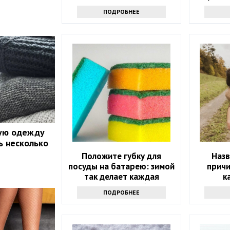
помогу
ПОДРОБНЕЕ
ую одежду
ть несколько
Положите губку для
Назв
посуды на батарею: зимой
прич
так делает каждая
к
опытная хозяйка
ПОДРОБНЕЕ