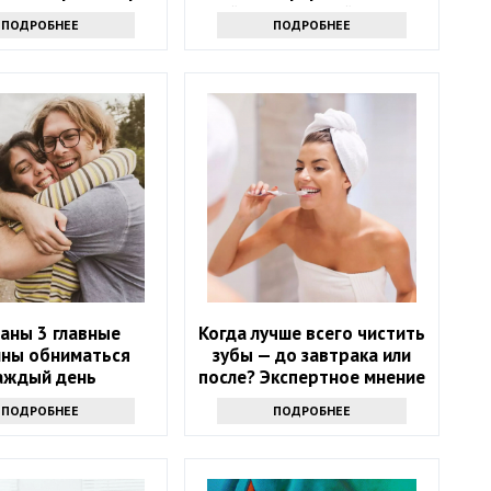
т эти копеечные
действенных лайфхаков
ПОДРОБНЕЕ
ПОДРОБНЕЕ
средства
аны 3 главные
Когда лучше всего чистить
ины обниматься
зубы — до завтрака или
аждый день
после? Экспертное мнение
ПОДРОБНЕЕ
ПОДРОБНЕЕ