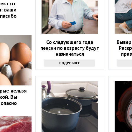
ект от
ы: ваши
спасибо
Со следующего года
Выверн
пенсии по возрасту будут
Раск
назначаться
прав
автоматически
ПОДРОБНЕЕ
орые нельзя
кой. Вы
 опасно