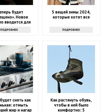
еперь будет
5 вещей зимы 2024,
ещено». Новое
которые хотят все
ло вводится для
у кого в квартире
ПОДРОБНЕЕ
ПОДРОБНЕЕ
ть счетчики
будет сиять как
Как растянуть обувь,
нькая: отмыть
чтобы в ней было
ший жир и нагар
комфортно: 5