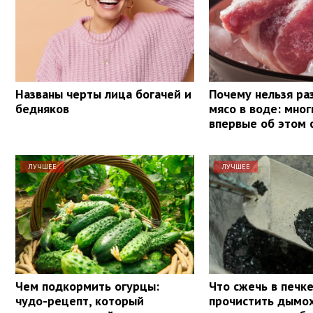
Названы черты лица богачей и
Почему нельзя р
бедняков
мясо в воде: мног
впервые об этом
ЛУЧШЕЕ
ЛУЧШЕЕ
Чем подкормить огурцы:
Что сжечь в печке
чудо-рецепт, который
прочистить дымох