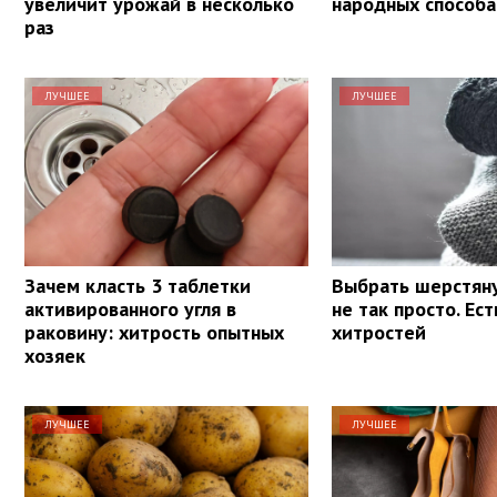
увеличит урожай в несколько
народных способа
раз
ЛУЧШЕЕ
ЛУЧШЕЕ
Зачем класть 3 таблетки
Выбрать шерстян
активированного угля в
не так просто. Ес
раковину: хитрость опытных
хитростей
хозяек
ЛУЧШЕЕ
ЛУЧШЕЕ