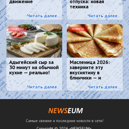
движение
отпуска: новая
техника
окрашивания
Читать далее..
Читать далее..
маскирует седину
лучше любой краски
НОВОСТИ
НОВОСТИ
Адыгейский сыр за
Масленица 2026:
30 минут на обычной
заверните эту
кухне — реально!
вкуснятину в
блинчики — и
подавайте как
Читать далее..
Читать далее..
главное блюдо
Самые свежие и последние новости в сети!
Copyright © 2026 «NEWSEUM».