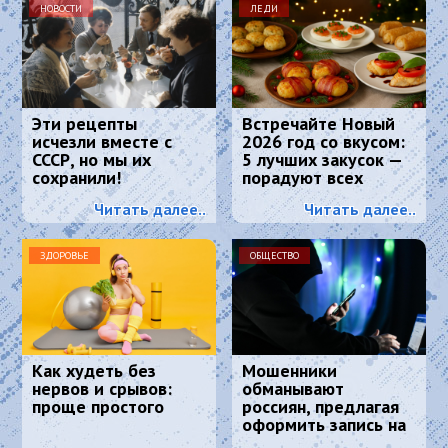
НОВОСТИ
ЛЕДИ
Эти рецепты
Встречайте Новый
исчезли вместе с
2026 год со вкусом:
СССР, но мы их
5 лучших закусок —
сохранили!
порадуют всех
гостей и Огненную
Читать далее..
Читать далее..
Лошадь
ЗДОРОВЬЕ
ОБЩЕСТВО
Как худеть без
Мошенники
нервов и срывов:
обманывают
проще простого
россиян, предлагая
оформить запись на
диспансеризацию