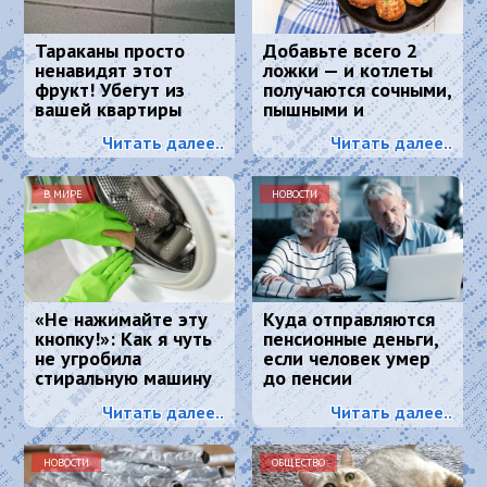
Тараканы просто
Добавьте всего 2
ненавидят этот
ложки — и котлеты
фрукт! Убегут из
получаются сочными,
вашей квартиры
пышными и
навсегда
вкусными:
Читать далее..
Читать далее..
кулинарный секрет
В МИРЕ
НОВОСТИ
«Не нажимайте эту
Куда отправляются
кнопку!»: Как я чуть
пенсионные деньги,
не угробила
если человек умер
стиральную машину
до пенсии
и что спасло
Читать далее..
Читать далее..
ситуацию
НОВОСТИ
ОБЩЕСТВО