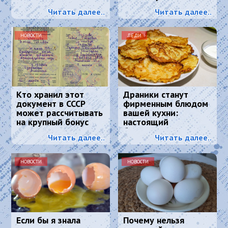
маринада — вкуснее,
сделают его
Читать далее..
Читать далее..
чем в магазине
счастливым
НОВОСТИ
ЛЕДИ
Кто хранил этот
Драники станут
документ в СССР
фирменным блюдом
может рассчитывать
вашей кухни:
на крупный бонус
настоящий
белорусский рецепт
Читать далее..
Читать далее..
НОВОСТИ
НОВОСТИ
Если бы я знала
Почему нельзя