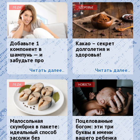
ЛЕДИ
ЗДОРОВЬЕ
Добавьте 1
Какао – секрет
компонент в
долголетия и
шампунь — и
здоровья!
забудьте про
седину: к колористу
Читать далее..
Читать далее..
идти больше не
нужно
ЛЕДИ
НОВОСТИ
Малосольная
Поцелованные
скумбрия в пакете:
богом: эти три
идеальный способ
буквы в имени
засолки без
вашего ребенка