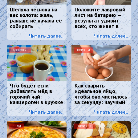
Шелуха чеснока на
Положите лавровый
вес золота: жаль,
лист на батарею —
раньше не начала её
результат удивит
собирать
всех, кто живет в
квартире
Читать далее..
Читать далее..
ЗДОРОВЬЕ
НОВОСТИ
Что будет если
Как сварить
добавлять мёд в
идеальное яйцо,
горячий чай:
чтобы оно чистилось
канцероген в кружке
за секунду: научный
обеспечен?
метод, основанный
Читать далее..
Читать далее..
на физике
ЛЕДИ
ЗДОРОВЬЕ