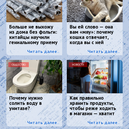
Больше не выхожу
Вы ей слово — она
из дома без фольги:
вам «мяу»: почему
китайцы научили
кошка отвечает,
гениальному приему
когда вы с ней
- просто и дешево
разговариваете
Читать далее..
Читать далее..
ОБЩЕСТВО
НОВОСТИ
Почему нужно
Как правильно
солить воду в
хранить продукты,
унитазе?
чтобы реже ходить
в магазин — хватит
надолго
Читать далее..
Читать далее..