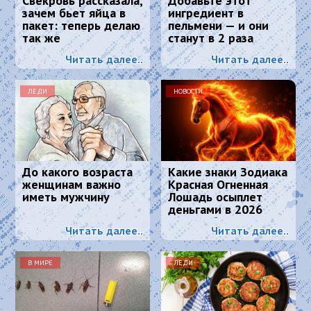
Свекровь рассказала,
Добавьте этот
зачем бьет яйца в
ингредиент в
пакет: теперь делаю
пельмени — и они
так же
станут в 2 раза
сочнее и вкуснее:
Читать далее..
Читать далее..
понравится всем
ЛЕДИ
НОВОСТИ
До какого возраста
Какие знаки Зодиака
женщинам важно
Красная Огненная
иметь мужчину
Лошадь осыплет
деньгами в 2026
году: 4 баловня
Читать далее..
Читать далее..
Судьбы
В МИРЕ
ЛЕДИ