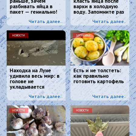
раньше, зачем
класть яйца после
разбивать яйца в
варки в холодную
пакет — гениально!
воду. Запомните раз
и навсегда
Читать далее..
Читать далее..
НОВОСТИ
ЗДОРОВЬЕ
Находка на Луне
Есть и не толстеть:
удивила весь мир: в
как правильно
голове не
готовить картофель
укладывается
Читать далее..
Читать далее..
НОВОСТИ
НОВОСТИ