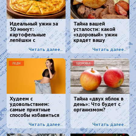
Идеальный ужин за
Тайна вашей
30 минут:
усталости: какой
картофельные
«здоровый» ужин
лепёшки с
крадет вашу
хрустящей корочкой
энергию и красоту
Читать далее..
Читать далее..
и тягучим сыром
ЛЕДИ
ЗДОРОВЬЕ
Худеем с
Тайна «двух яблок в
удовольствием:
день»: Что будет с
самые приятные
организмом?
способы избавиться
от лишнего веса.
Читать далее..
Читать далее..